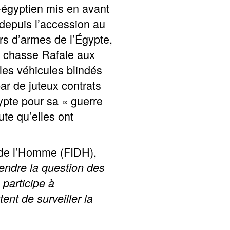
-égyptien mis en avant
depuis l’accession au
urs d’armes de l’Égypte,
 chasse Rafale aux
les véhicules blindés
ar de juteux contrats
ypte pour sa « guerre
Vous pourrez trouver plus d’informations
ici
.
ute qu’elles ont
Email
s de l’Homme (FIDH),
fendre la question des
 participe à
ent de surveiller la