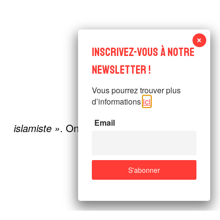
Vous pourrez trouver plus
d’informations
ici
.
Email
islamiste »
. On peut aussi s’étonner de la